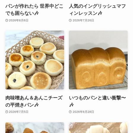
パンが作れたら 世界中どこ
人気のイングリッシュマフ
でも困らない🎶
ィンレッスン🎶
2026年8月6日
2026年7月26日
肉味噌あん＆あんこチーズ
いつものパンと違い衝撃〜
の平焼きパン🎶
🎶
2026年7月5日
2026年6月28日