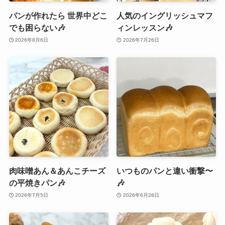
パンが作れたら 世界中どこ
人気のイングリッシュマフ
でも困らない🎶
ィンレッスン🎶
2026年8月6日
2026年7月26日
肉味噌あん＆あんこチーズ
いつものパンと違い衝撃〜
の平焼きパン🎶
🎶
2026年7月5日
2026年6月28日